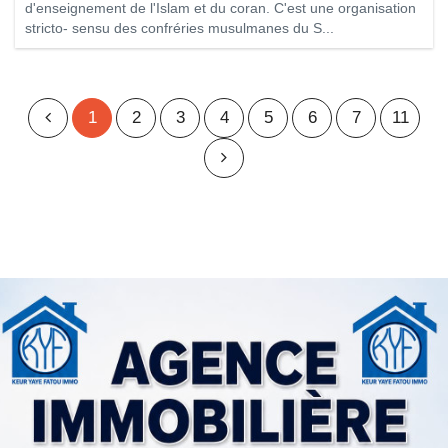
d'enseignement de l'Islam et du coran. C'est une organisation
stricto- sensu des confréries musulmanes du S...
1
2
3
4
5
6
7
11