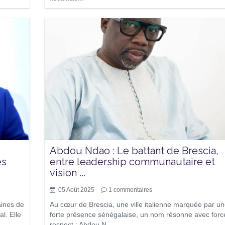
Abdou Ndao : Le battant de Brescia,
es
entre leadership communautaire et
vision ...
05 Août 2025
1
commentaires
aines de
Au cœur de Brescia, une ville italienne marquée par u
l. Elle
forte présence sénégalaise, un nom résonne avec forc
respect : Abdou N...