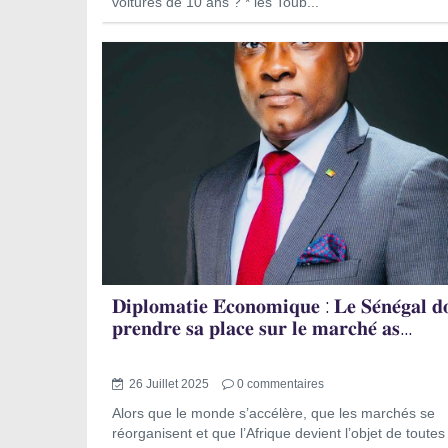
voitures de 10 ans ? * les Toub...
𝐃𝐢𝐩𝐥𝐨𝐦𝐚𝐭𝐢𝐞 𝐄́𝐜𝐨𝐧𝐨𝐦𝐢𝐪𝐮𝐞 : 𝐋𝐞 𝐒𝐞́𝐧𝐞́𝐠𝐚𝐥 𝐝𝐨
𝐩𝐫𝐞𝐧𝐝𝐫𝐞 𝐬𝐚 𝐩𝐥𝐚𝐜𝐞 𝐬𝐮𝐫 𝐥𝐞 𝐦𝐚𝐫𝐜𝐡𝐞́ 𝐚𝐬...
26 Juillet 2025
0
commentaires
Alors que le monde s’accélère, que les marchés se
réorganisent et que l’Afrique devient l’objet de toutes