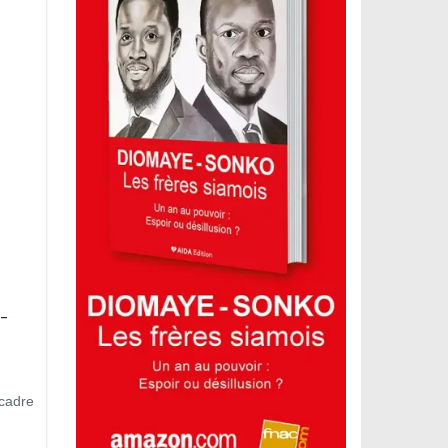
-
 cadre