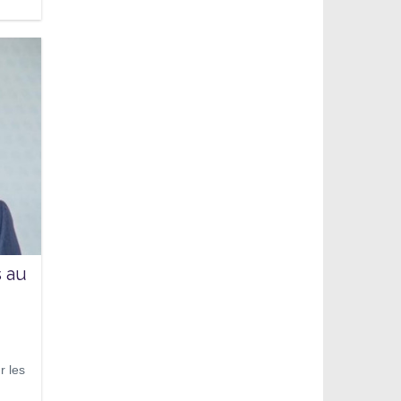
s au
r les