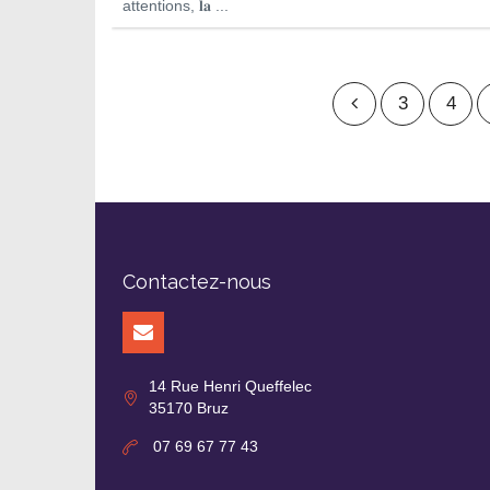
attentions, 𝐥𝐚 ...
3
4
Contactez-nous
14 Rue Henri Queffelec
35170 Bruz
07 69 67 77 43