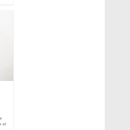
ne
e et