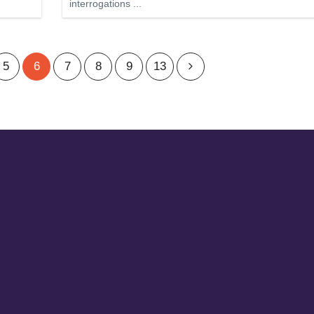
interrogations ...
5
6
7
8
9
13