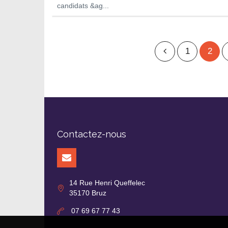
candidats &ag...
1
2
Contactez-nous
14 Rue Henri Queffelec
35170 Bruz
07 69 67 77 43