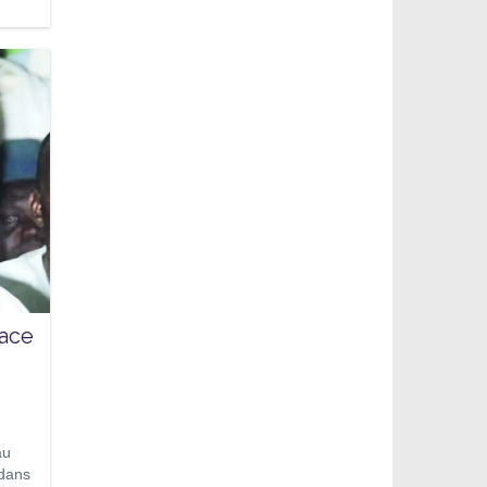
lace
au
 dans