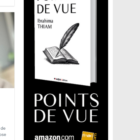
 de
pose