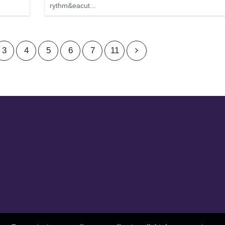
rythm&eacut...
3
4
5
6
7
11