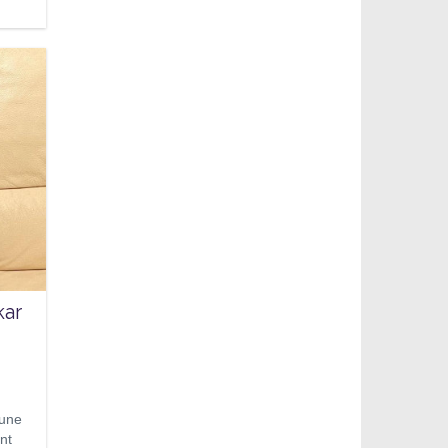
kar
’une
nt