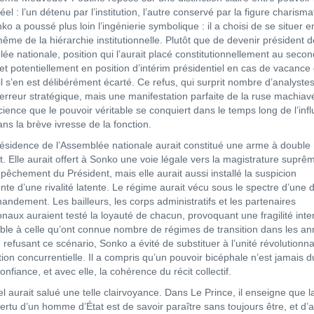
éel : l’un détenu par l’institution, l’autre conservé par la figure charisma
o a poussé plus loin l’ingénierie symbolique : il a choisi de se situer e
ême de la hiérarchie institutionnelle. Plutôt que de devenir président d
lée nationale, position qui l’aurait placé constitutionnellement au seco
 et potentiellement en position d’intérim présidentiel en cas de vacance
il s’en est délibérément écarté. Ce refus, qui surprit nombre d’analystes
erreur stratégique, mais une manifestation parfaite de la ruse machiav
cience que le pouvoir véritable se conquiert dans le temps long de l’inf
ns la brève ivresse de la fonction.
résidence de l’Assemblée nationale aurait constitué une arme à double
t. Elle aurait offert à Sonko une voie légale vers la magistrature suprê
pêchement du Président, mais elle aurait aussi installé la suspicion
te d’une rivalité latente. Le régime aurait vécu sous le spectre d’une d
ndement. Les bailleurs, les corps administratifs et les partenaires
onaux auraient testé la loyauté de chacun, provoquant une fragilité inte
le à celle qu’ont connue nombre de régimes de transition dans les a
 refusant ce scénario, Sonko a évité de substituer à l’unité révolutionn
ion concurrentielle. Il a compris qu’un pouvoir bicéphale n’est jamais d
 confiance, et avec elle, la cohérence du récit collectif.
l aurait salué une telle clairvoyance. Dans Le Prince, il enseigne que l
ertu d’un homme d’État est de savoir paraître sans toujours être, et d’a