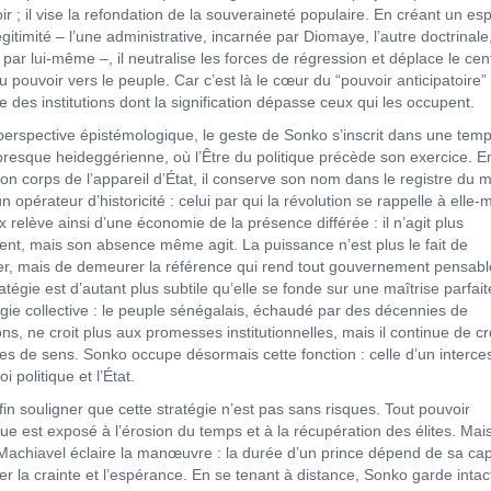
ir ; il vise la refondation de la souveraineté populaire. En créant un e
gitimité – l’une administrative, incarnée par Diomaye, l’autre doctrinale
par lui-même –, il neutralise les forces de régression et déplace le cen
u pouvoir vers le peuple. Car c’est là le cœur du “pouvoir anticipatoire” 
e des institutions dont la signification dépasse ceux qui les occupent.
perspective épistémologique, le geste de Sonko s’inscrit dans une temp
presque heideggérienne, où l’Être du politique précède son exercice. E
son corps de l’appareil d’État, il conserve son nom dans le registre du m
n opérateur d’historicité : celui par qui la révolution se rappelle à elle
 relève ainsi d’une économie de la présence différée : il n’agit plus
ent, mais son absence même agit. La puissance n’est plus le fait de
r, mais de demeurer la référence qui rend tout gouvernement pensabl
atégie est d’autant plus subtile qu’elle se fonde sur une maîtrise parfait
gie collective : le peuple sénégalais, échaudé par des décennies de
ons, ne croit plus aux promesses institutionnelles, mais il continue de cr
res de sens. Sonko occupe désormais cette fonction : celle d’un interce
oi politique et l’État.
nfin souligner que cette stratégie n’est pas sans risques. Tout pouvoir
ue est exposé à l’érosion du temps et à la récupération des élites. Mais
Machiavel éclaire la manœuvre : la durée d’un prince dépend de sa cap
er la crainte et l’espérance. En se tenant à distance, Sonko garde intac