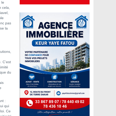
 le
n cela,
iavel,
ble
onc pas
se la
utions,
. C’est
timité
ique du
ais
e
nt :
ui qui
loi. Ce