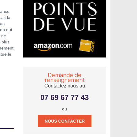
nance
ait la
pas
ion qui
l ne
a plus
nnement
tue le
Demande de
renseignement
Contactez nous au
07 69 67 77 43
ou
NOUS CONTACTER