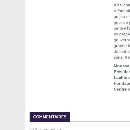
Ainsi com
refondati
un jeu d
peur de 
perdre l’
se perpé
gouverne 
grande l
détient d
sens. Il 
Moussa 
Présiden
Lachine
Fondate
Centre 
COMMENTAIRES
0 commentaire