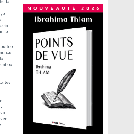
dre le
aye
p
esoin
imité
 portée
nnoncé
du
ment où
cartes.
e
 y
 un
ture
e