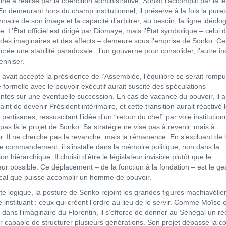
ne a réalisé par la coercition administrative, Sonko l’accomplit par la lé
En demeurant hors du champ institutionnel, il préserve à la fois la pure
nnaire de son image et la capacité d’arbitrer, au besoin, la ligne idéolo
. L’État officiel est dirigé par Diomaye, mais l’État symbolique – celui 
s, des imaginaires et des affects – demeure sous l’emprise de Sonko. C
crée une stabilité paradoxale : l’un gouverne pour consolider, l’autre i
enniser.
 avait accepté la présidence de l’Assemblée, l’équilibre se serait rompu
 formelle avec le pouvoir exécutif aurait suscité des spéculations
tes sur une éventuelle succession. En cas de vacance du pouvoir, il a
aint de devenir Président intérimaire, et cette transition aurait réactivé 
partisanes, ressuscitant l’idée d’un “retour du chef” par voie institutionn
pas là le projet de Sonko. Sa stratégie ne vise pas à revenir, mais à
. Il ne cherche pas la revanche, mais la rémanence. En s’excluant de 
e commandement, il s’installe dans la mémoire politique, non dans la
on hiérarchique. Il choisit d’être le législateur invisible plutôt que le
ur possible. Ce déplacement – de la fonction à la fondation – est le ges
ical que puisse accomplir un homme de pouvoir.
te logique, la posture de Sonko rejoint les grandes figures machiavéli
 instituant : ceux qui créent l’ordre au lieu de le servir. Comme Moïse 
dans l’imaginaire du Florentin, il s’efforce de donner au Sénégal un réc
r capable de structurer plusieurs générations. Son projet dépasse la c