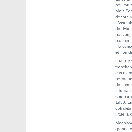
pouvoir r
Mais Sonk
dehors m
l’Assemb
de l’État
pouvoir, 
pas une 
: la cons
et non da
Car la p
tranchan
cas d’em
permanen
de comma
internati
comparab
1980. En
cohabitat
il tue la
Machiave
grande v