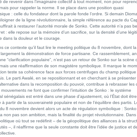
té de revenir dans l’imaginaire collectif à tout moment, non pour repren
 mais pour rappeler la norme. Il se place dans une position quasi
ique : celle du fondateur dont la parole fonde l’ordre. Si demain Diom
éloigner de la ligne révolutionnaire, la simple référence au pacte du Ca
ffirait à restaurer l’autorité morale de Sonko. Cette autorité n’a pas b
et : elle repose sur la mémoire d’un sacrifice, sur la densité d’une légit
e dans la douleur et le courage.
s ce contexte qu’il faut lire le meeting politique du 8 novembre, dont la
largement la démonstration de force partisane. Ce rassemblement, a
e “clarification populaire”, n’est pas un retour de Sonko sur la scène 
 mais une réaffirmation de son magistère symbolique. Il marque le mo
ution teste sa cohérence face aux forces centrifuges du champ politique
is. Le parti Awalé, en se repositionnant et en cherchant à se présenter
ternative dans la recomposition du pouvoir, contribue à rebrasser les 
 mouvements ne font que confirmer l’intuition de Sonko : le système
al sénégalais est entré dans une phase d’ajustement, où l’État doit être
 à partir de la souveraineté populaire et non de l’équilibre des partis. L
du 8 novembre devient alors un acte de régulation symbolique : Sonko
a non pas son ambition, mais la finalité du projet révolutionnaire. Dans
litique où tout se redéfinit – de la géopolitique des alliances à la struc
tés –, il réaffirme que la seule constante doit être l’idée de justice et d
ollective.