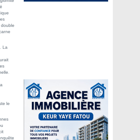
gitimité
té
gique
des
e double
ncarne
. La
urait
les
elle.
la
te le
ennes
ou
it
onquête