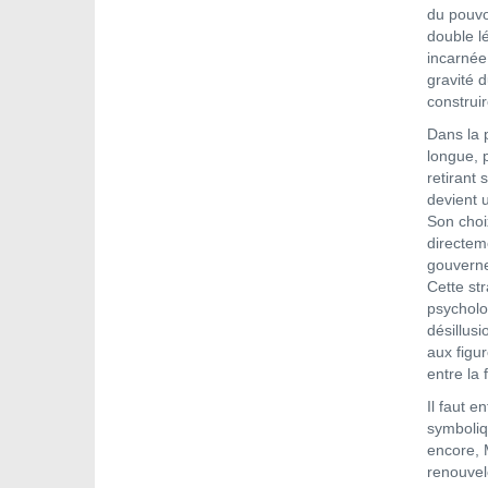
du pouvo
double lé
incarnée 
gravité d
construir
Dans la 
longue, 
retirant 
devient u
Son choix
directem
gouverne
Cette str
psycholo
désillusi
aux figu
entre la f
Il faut e
symboliq
encore, 
renouvel