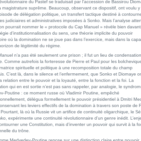
 révolutionnaire du Pastef se traduisait par l’accession de Bassirou Dio
a magistrature suprême. Beaucoup, observant ce dispositif, ont voulu y 
isode de délégation politique, un transfert tactique destiné à contourne
tes judiciaires et administratives imposées à Sonko. Mais l’analyse atte
’on pourrait nommer le « protocole du Cap Manuel » révèle bien davant
égie d’institutionnalisation du sens, une théorie implicite du pouvoir
toire où la domination ne se joue pas dans l’exercice, mais dans la capa
horizon de légitimité du régime.
anuel n’a pas été seulement une prison ; il fut un lieu de condensatio
e. Comme autrefois la forteresse de Pierre et Paul pour les bolcheviques
matrice spirituelle et politique à une recomposition totale du champ
is. C’est là, dans le silence et l’enfermement, que Sonko et Diomaye o
la relation entre le pouvoir et la loyauté, entre la fonction et la foi. La
ation qui en est sortie n’est pas sans rappeler, par analogie, le syndro
-Poutine : ce moment russe où Vladimir Poutine, empêché
tionnellement, délégua formellement le pouvoir présidentiel à Dmitri M
onservant les leviers effectifs de la domination à travers son poste de 
 Pourtant, là où la Russie vit un artifice de continuité oligarchique, le S
ko, expérimente une continuité révolutionnaire d’un genre inédit. L’enj
ontourner une Constitution, mais d’inventer un pouvoir qui survit à la f
onnelle du trône.
ome Medvedev-Poutine repose sur une distinction claire entre pouvoir l