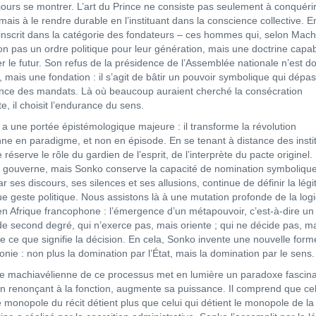
jours se montrer. L’art du Prince ne consiste pas seulement à conquérir
mais à le rendre durable en l’instituant dans la conscience collective. E
inscrit dans la catégorie des fondateurs – ces hommes qui, selon Mach
on pas un ordre politique pour leur génération, mais une doctrine capa
r le futur. Son refus de la présidence de l’Assemblée nationale n’est d
, mais une fondation : il s’agit de bâtir un pouvoir symbolique qui dépas
nce des mandats. Là où beaucoup auraient cherché la consécration
, il choisit l’endurance du sens.
 a une portée épistémologique majeure : il transforme la révolution
nne en paradigme, et non en épisode. En se tenant à distance des instit
réserve le rôle du gardien de l’esprit, de l’interprète du pacte originel.
gouverne, mais Sonko conserve la capacité de nomination symbolique
par ses discours, ses silences et ses allusions, continue de définir la légi
e geste politique. Nous assistons là à une mutation profonde de la log
en Afrique francophone : l’émergence d’un métapouvoir, c’est-à-dire un
de second degré, qui n’exerce pas, mais oriente ; qui ne décide pas, m
e ce que signifie la décision. En cela, Sonko invente une nouvelle form
nie : non plus la domination par l’État, mais la domination par le sens.
re machiavélienne de ce processus met en lumière un paradoxe fascina
n renonçant à la fonction, augmente sa puissance. Il comprend que cel
e monopole du récit détient plus que celui qui détient le monopole de la 