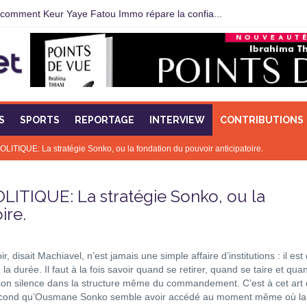
 : comment Keur Yaye Fatou Immo répare la confia...
S
SPORTS
REPORTAGE
INTERVIEW
CONTRIBUTIONS
QUE: La stratégie Sonko, ou la fondation du pouvoir anticipatoire.
TIQUE: La stratégie Sonko, ou la
ire.
r, disait Machiavel, n’est jamais une simple affaire d’institutions : il est
 la durée. Il faut à la fois savoir quand se retirer, quand se taire et qua
 son silence dans la structure même du commandement. C’est à cet art
fécond qu’Ousmane Sonko semble avoir accédé au moment même où la