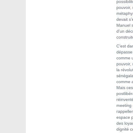
possibili
pouvoir,
métaphys
devait s’
Manuel su
d’un décr
construit
C’est dan
dépasse 
comme un
pouvoir,
la révol
sénégala
comme al
Mais ces
postlibér
réinventé
meeting 
rappeller
espace po
des loyau
dignité c