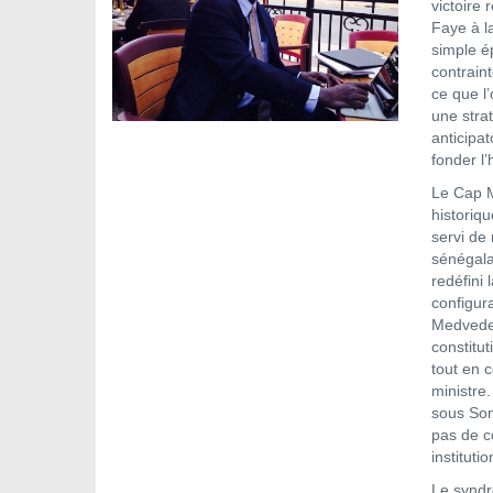
victoire
Faye à l
simple ép
contrain
ce que l
une strat
anticipa
fonder l’
Le Cap M
historiqu
servi de 
sénégala
redéfini 
configur
Medvedev
constitu
tout en c
ministre.
sous Son
pas de c
instituti
Le syndr