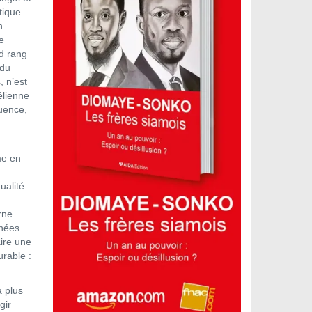
tique.
n
e
nd rang
 du
, n’est
élienne
luence,
me en
ualité
rne
nnées
aire une
urable :
a plus
gir