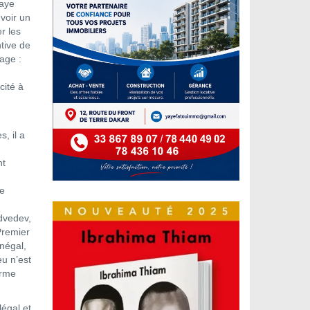
maye
voir un
r les
ntive de
age :
cité à
n
, il a
nt
me
edvedev,
Premier
énégal,
eu n’est
orme
égal et