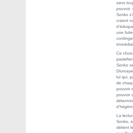
sans tou
pouvoir, 
Sonko s’
créent n
d’éduque
une fuite
continge
immédiate
Ce choix
pastefie
Sonko se 
Diomaye 
lui qui, 
de chaqu
pouvoir 
pouvoir 
détermin
d’hégémo
La lectu
Sonko, e
détient l