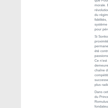
que Pouti
morale. 
révolutio
du régime
fidélité
système 
pour pér
Si Sonko
proximité
permanen
été contr
passions 
Ce n’est 
demeurer
chaîne d
compétiti
successe
plus rad
Dans cet
du Prince
Romulus 
fondateu