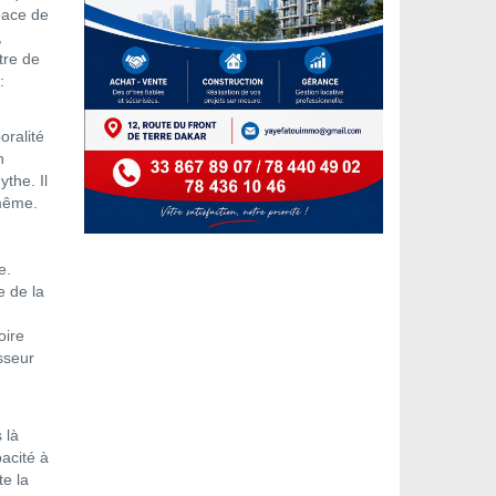
space de
,
tre de
:
oralité
n
ythe. Il
-même.
e.
e de la
oire
sseur
 là
acité à
te la