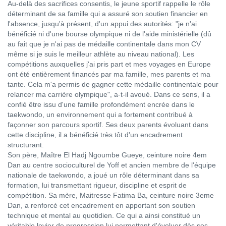
Au-delà des sacrifices consentis, le jeune sportif rappelle le rôle
déterminant de sa famille qui a assuré son soutien financier en
l'absence, jusqu'à présent, d'un appui des autorités: "je n'ai
bénéficié ni d'une bourse olympique ni de l'aide ministérielle (dû
au fait que je n'ai pas de médaille continentale dans mon CV
même si je suis le meilleur athlète au niveau national). Les
compétitions auxquelles j'ai pris part et mes voyages en Europe
ont été entièrement financés par ma famille, mes parents et ma
tante. Cela m'a permis de gagner cette médaille continentale pour
relancer ma carrière olympique", a-t-il avoué. Dans ce sens, il a
confié être issu d'une famille profondément encrée dans le
taekwondo, un environnement qui a fortement contribué à
façonner son parcours sportif. Ses deux parents évoluant dans
cette discipline, il a bénéficié très tôt d'un encadrement
structurant.
Son père, Maître El Hadj Ngoumbe Gueye, ceinture noire 4em
Dan au centre socioculturel de Yoff et ancien membre de l'équipe
nationale de taekwondo, a joué un rôle déterminant dans sa
formation, lui transmettant rigueur, discipline et esprit de
compétition. Sa mère, Maitresse Fatima Ba, ceinture noire 3eme
Dan, a renforcé cet encadrement en apportant son soutien
technique et mental au quotidien. Ce qui a ainsi constitué un
véritable levier de progression lui permettant d'évoluer dès ses