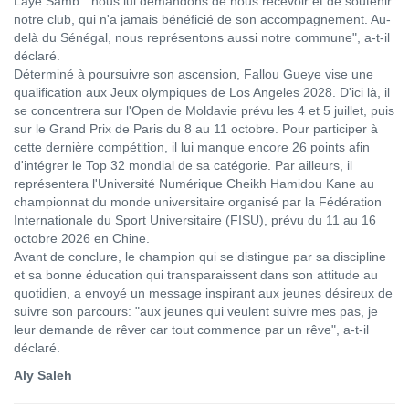
Laye Samb: "nous lui demandons de nous recevoir et de soutenir
notre club, qui n'a jamais bénéficié de son accompagnement. Au-
delà du Sénégal, nous représentons aussi notre commune", a-t-il
déclaré.
Déterminé à poursuivre son ascension, Fallou Gueye vise une
qualification aux Jeux olympiques de Los Angeles 2028. D'ici là, il
se concentrera sur l'Open de Moldavie prévu les 4 et 5 juillet, puis
sur le Grand Prix de Paris du 8 au 11 octobre. Pour participer à
cette dernière compétition, il lui manque encore 26 points afin
d'intégrer le Top 32 mondial de sa catégorie. Par ailleurs, il
représentera l'Université Numérique Cheikh Hamidou Kane au
championnat du monde universitaire organisé par la Fédération
Internationale du Sport Universitaire (FISU), prévu du 11 au 16
octobre 2026 en Chine.
Avant de conclure, le champion qui se distingue par sa discipline
et sa bonne éducation qui transparaissent dans son attitude au
quotidien, a envoyé un message inspirant aux jeunes désireux de
suivre son parcours: "aux jeunes qui veulent suivre mes pas, je
leur demande de rêver car tout commence par un rêve", a-t-il
déclaré.
Aly Saleh