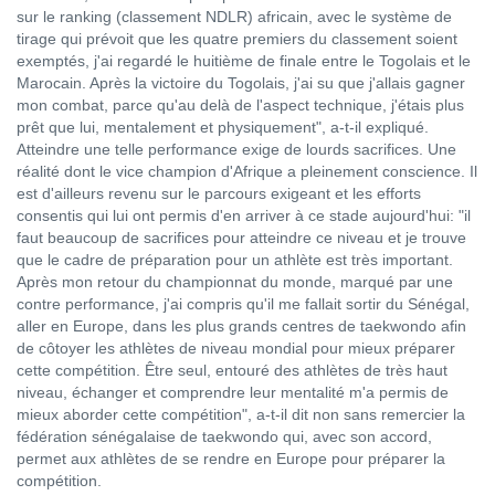
sur le ranking (classement NDLR) africain, avec le système de
tirage qui prévoit que les quatre premiers du classement soient
exemptés, j'ai regardé le huitième de finale entre le Togolais et le
Marocain. Après la victoire du Togolais, j'ai su que j'allais gagner
mon combat, parce qu'au delà de l'aspect technique, j'étais plus
prêt que lui, mentalement et physiquement", a-t-il expliqué.
Atteindre une telle performance exige de lourds sacrifices. Une
réalité dont le vice champion d'Afrique a pleinement conscience. Il
est d'ailleurs revenu sur le parcours exigeant et les efforts
consentis qui lui ont permis d'en arriver à ce stade aujourd'hui: "il
faut beaucoup de sacrifices pour atteindre ce niveau et je trouve
que le cadre de préparation pour un athlète est très important.
Après mon retour du championnat du monde, marqué par une
contre performance, j'ai compris qu'il me fallait sortir du Sénégal,
aller en Europe, dans les plus grands centres de taekwondo afin
de côtoyer les athlètes de niveau mondial pour mieux préparer
cette compétition. Être seul, entouré des athlètes de très haut
niveau, échanger et comprendre leur mentalité m'a permis de
mieux aborder cette compétition", a-t-il dit non sans remercier la
fédération sénégalaise de taekwondo qui, avec son accord,
permet aux athlètes de se rendre en Europe pour préparer la
compétition.