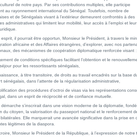
 culturel de notre pays. Par ses contributions multiples, elle participe
nt au rayonnement international du Sénégal. Toutefois, nombre de
ises et de Sénégalais vivant à l’extérieur demeurent confrontés à des
es administratives qui limitent leur mobilité, leur accès à l’emploi et leur
juridique.
esprit, il pourrait être opportun, Monsieur le Président, à travers le min
gration africaine et des Affaires étrangères, d’explorer, avec nos parten
ionaux, des mécanismes de coopération diplomatique renforcée visant :
ement de conditions spécifiques facilitant l’obtention et le renouvellem
 séjour pour les ressortissants sénégalais,
aissance, à titre transitoire, de droits au travail encadrés sur la base d
 sénégalais, dans l’attente de la régularisation administrative,
plification des procédures d’octroi de visas via les représentations cons
al, dans un esprit de réciprocité et de confiance mutuelle.
e démarche s’inscrirait dans une vision moderne de la diplomatie, fondé
n du citoyen, la valorisation du passeport national et le renforcement d
 bilatérales. Elle marquerait une avancée significative dans la prise en
tes légitimes de la diaspora.
croire, Monsieur le Président de la République, à l’expression de notre 