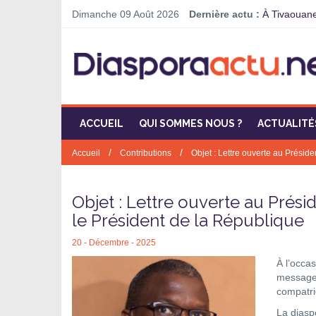
Dimanche 09 Août 2026
Dernière actu :
À Tivaouane,
ACCUEIL
QUI SOMMES NOUS ?
ACTUALITÉ
/
/
Accueil
Contributions
Objet : Lettre ouverte au Prési
Objet : Lettre ouverte au Prés
le Président de la République
20 - Décembre - 2025
À l’occa
message 
compatrio
La diasp