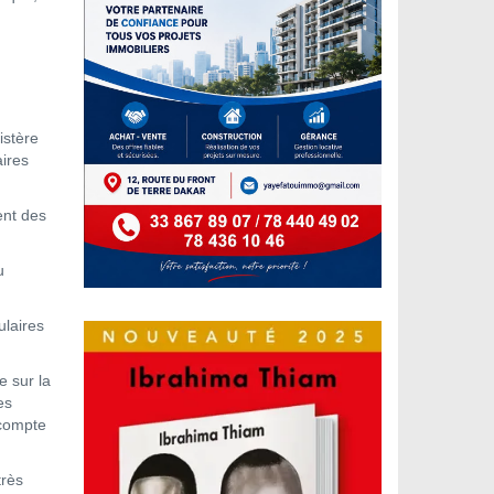
istère
aires
ent des
u
ulaires
e sur la
es
 compte
très