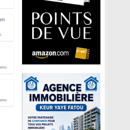
en
s
ires
ires