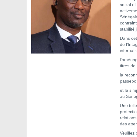
social et
activeme
Sénégala
contraint
stabilité 
Dans cet 
de l’Inté
internat
l’aménag
titres de
la reconn
passeport
et la sim
au Sénég
Une tell
protectio
relations
des atten
Veuillez 