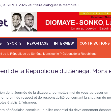
 le SILMIT 2026 veut faire dialoguer la mémoire, l...
S
SPORTS
REPORTAGE
INTERVIEW
CONTRIBUTIONS
dent de la République du Sénégal Monsieur le Président de la République
ident de la République du Sénégal Monsi
sion de la Journée de la diaspora, permettez moi de vous adresser un
empreint de respect et de responsabilité concernant la situation de n
tes établis à l’étranger.
ora sénégalaise constitue un pilier essentiel du développement écono