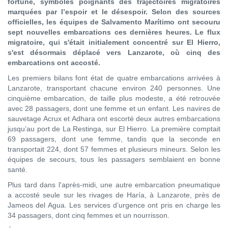
fortune, symboles poignants des trajectoires migratoires
marquées par l’espoir et le désespoir. Selon des sources
officielles, les équipes de Salvamento Marítimo ont secouru
sept nouvelles embarcations ces dernières heures. Le flux
migratoire, qui s'était initialement concentré sur El Hierro,
s'est désormais déplacé vers Lanzarote, où cinq des
embarcations ont accosté.
Les premiers bilans font état de quatre embarcations arrivées à
Lanzarote, transportant chacune environ 240 personnes. Une
cinquième embarcation, de taille plus modeste, a été retrouvée
avec 28 passagers, dont une femme et un enfant. Les navires de
sauvetage Acrux et Adhara ont escorté deux autres embarcations
jusqu’au port de La Restinga, sur El Hierro. La première comptait
69 passagers, dont une femme, tandis que la seconde en
transportait 224, dont 57 femmes et plusieurs mineurs. Selon les
équipes de secours, tous les passagers semblaient en bonne
santé.
Plus tard dans l'après-midi, une autre embarcation pneumatique
a accosté seule sur les rivages de Haría, à Lanzarote, près de
Jameos del Agua. Les services d’urgence ont pris en charge les
34 passagers, dont cinq femmes et un nourrisson.