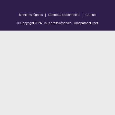
Mentions légales
|
Données personnelles
|
Contact
© Copyright
2026
. Tous droits réservés -
Diasporaactu.net