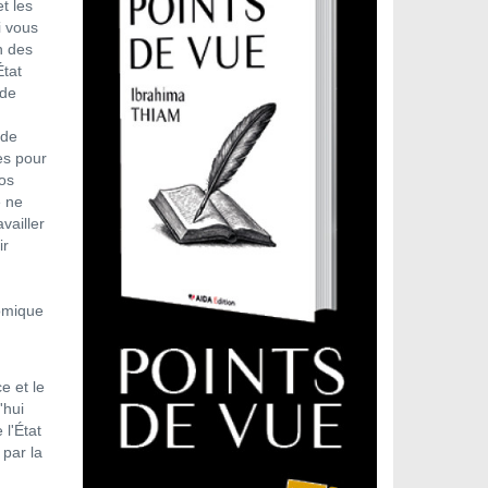
t les
i vous
n des
État
 de
 de
es pour
vos
e ne
vailler
ir
nomique
e et le
'hui
 l'État
 par la