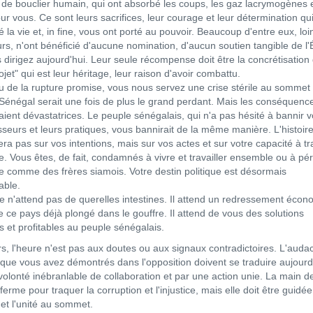
i de bouclier humain, qui ont absorbé les coups, les gaz lacrymogènes e
ur vous. Ce sont leurs sacrifices, leur courage et leur détermination qu
 la vie et, in fine, vous ont porté au pouvoir. Beaucoup d'entre eux, loi
urs, n'ont bénéficié d'aucune nomination, d'aucun soutien tangible de l'
 dirigez aujourd'hui. Leur seule récompense doit être la concrétisation
ojet" qui est leur héritage, leur raison d'avoir combattu.
ieu de la rupture promise, vous nous servez une crise stérile au sommet
le Sénégal serait une fois de plus le grand perdant. Mais les conséquenc
aient dévastatrices. Le peuple sénégalais, qui n'a pas hésité à bannir 
seurs et leurs pratiques, vous bannirait de la même manière. L'histoir
ra pas sur vos intentions, mais sur vos actes et sur votre capacité à tra
. Vous êtes, de fait, condamnés à vivre et travailler ensemble ou à pér
 comme des frères siamois. Votre destin politique est désormais
able.
e n'attend pas de querelles intestines. Il attend un redressement éco
e ce pays déjà plongé dans le gouffre. Il attend de vous des solutions
s et profitables au peuple sénégalais.
s, l'heure n'est pas aux doutes ou aux signaux contradictoires. L'audac
que vous avez démontrés dans l'opposition doivent se traduire aujourd
volonté inébranlable de collaboration et par une action unie. La main de
 ferme pour traquer la corruption et l'injustice, mais elle doit être guidée
et l'unité au sommet.