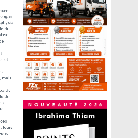
ense
 slogan,
sphyxie
le du
aisse
ude
t
r et
ez
, mais
 perdu
le de
as
te
 ces
, leurs
 vous