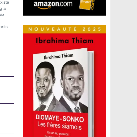
xiste
g a
oix
rits.