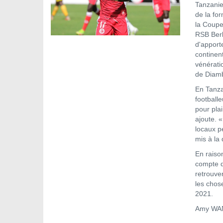
Tanzanie.
de la for
la Coupe
RSB Berk
d'apport
continent
vénérati
de Diam
En Tanza
football
pour pla
ajoute. 
locaux pe
mis à la
En raiso
compte q
retrouve
les chos
2021.
Amy WA