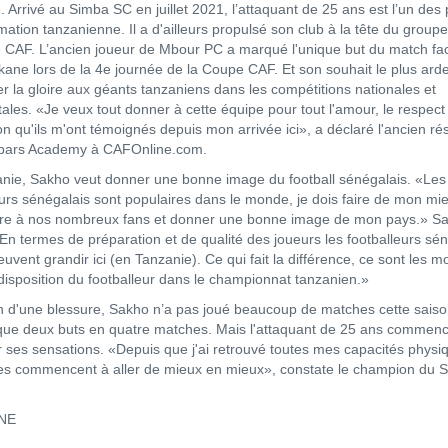
 Arrivé au Simba SC en juillet 2021, l’attaquant de 25 ans est l’un des p
mation tanzanienne. Il a d'ailleurs propulsé son club à la tête du group
 CAF. L’ancien joueur de Mbour PC a marqué l'unique but du match fac
ane lors de la 4e journée de la Coupe CAF. Et son souhait le plus arde
er la gloire aux géants tanzaniens dans les compétitions nationales et
ales. «Je veux tout donner à cette équipe pour tout l'amour, le respect 
on qu'ils m'ont témoignés depuis mon arrivée ici», a déclaré l'ancien ré
bars Academy à CAFOnline.com.
nie, Sakho veut donner une bonne image du football sénégalais. «Les
eurs sénégalais sont populaires dans le monde, je dois faire de mon mi
ire à nos nombreux fans et donner une bonne image de mon pays.» S
«En termes de préparation et de qualité des joueurs les footballeurs sé
uvent grandir ici (en Tanzanie). Ce qui fait la différence, ce sont les 
 disposition du footballeur dans le championnat tanzanien.»
n d'une blessure, Sakho n’a pas joué beaucoup de matches cette saison
ue deux buts en quatre matches. Mais l'attaquant de 25 ans commen
r ses sensations. «Depuis que j'ai retrouvé toutes mes capacités physi
es commencent à aller de mieux en mieux», constate le champion du 
NE