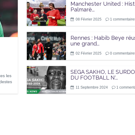
Manchester United : Hist
Palmarè...
08 Février 2025
1
commentaire
Rennes : Habib Beye réu
une grand...
02 Février 2025
0
commentaire
SEGA SAKHO, LE SURD
es les
DU FOOTBALL N'...
odestes
11 Septembre 2024
1
commenta