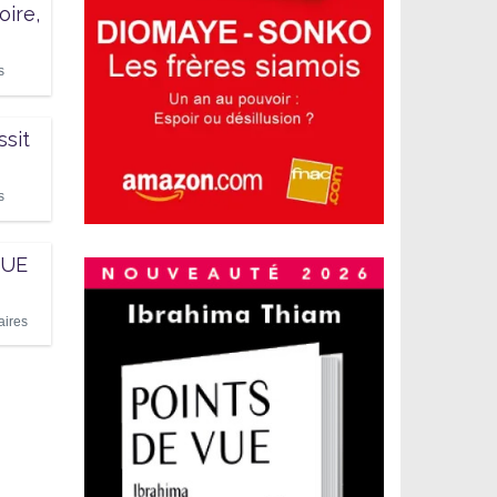
oire,
s
ssit
s
OUE
ires