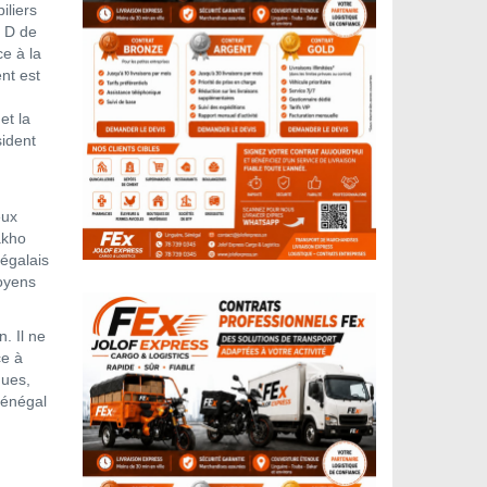
iliers
e D de
e à la
nt est
et la
sident
eux
akho
négalais
moyens
. Il ne
ce à
ques,
Sénégal