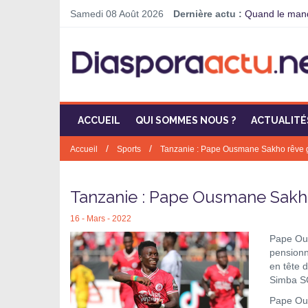
Samedi 08 Août 2026
Dernière actu :
Quand le manda
ACCUEIL
QUI SOMMES NOUS ?
ACTUALITÉ
/
/
Accueil
Sports
Tanzanie : Pape Ousmane Sakho rêve 
Tanzanie : Pape Ousmane Sakh
16 - Mars - 2022
Pape Ous
pensionn
en tête 
Simba SC
Pape Ous