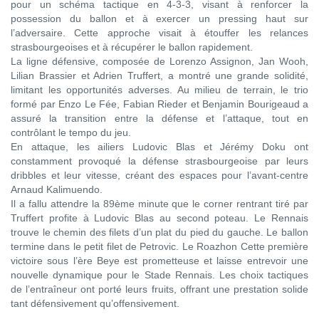
pour un schéma tactique en 4-3-3, visant à renforcer la
possession du ballon et à exercer un pressing haut sur
l’adversaire. Cette approche visait à étouffer les relances
strasbourgeoises et à récupérer le ballon rapidement.
La ligne défensive, composée de Lorenzo Assignon, Jan Wooh,
Lilian Brassier et Adrien Truffert, a montré une grande solidité,
limitant les opportunités adverses. Au milieu de terrain, le trio
formé par Enzo Le Fée, Fabian Rieder et Benjamin Bourigeaud a
assuré la transition entre la défense et l’attaque, tout en
contrôlant le tempo du jeu.
En attaque, les ailiers Ludovic Blas et Jérémy Doku ont
constamment provoqué la défense strasbourgeoise par leurs
dribbles et leur vitesse, créant des espaces pour l’avant-centre
Arnaud Kalimuendo.
Il a fallu attendre la 89ème minute que le corner rentrant tiré par
Truffert profite à Ludovic Blas au second poteau. Le Rennais
trouve le chemin des filets d’un plat du pied du gauche. Le ballon
termine dans le petit filet de Petrovic. Le Roazhon Cette première
victoire sous l’ère Beye est prometteuse et laisse entrevoir une
nouvelle dynamique pour le Stade Rennais. Les choix tactiques
de l’entraîneur ont porté leurs fruits, offrant une prestation solide
tant défensivement qu’offensivement.