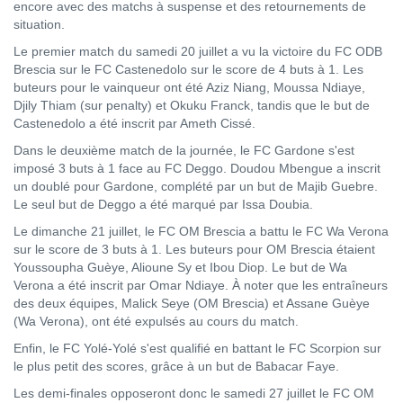
encore avec des matchs à suspense et des retournements de
situation.
Le premier match du samedi 20 juillet a vu la victoire du FC ODB
Brescia sur le FC Castenedolo sur le score de 4 buts à 1. Les
buteurs pour le vainqueur ont été Aziz Niang, Moussa Ndiaye,
Djily Thiam (sur penalty) et Okuku Franck, tandis que le but de
Castenedolo a été inscrit par Ameth Cissé.
Dans le deuxième match de la journée, le FC Gardone s'est
imposé 3 buts à 1 face au FC Deggo. Doudou Mbengue a inscrit
un doublé pour Gardone, complété par un but de Majib Guebre.
Le seul but de Deggo a été marqué par Issa Doubia.
Le dimanche 21 juillet, le FC OM Brescia a battu le FC Wa Verona
sur le score de 3 buts à 1. Les buteurs pour OM Brescia étaient
Youssoupha Guèye, Alioune Sy et Ibou Diop. Le but de Wa
Verona a été inscrit par Omar Ndiaye. À noter que les entraîneurs
des deux équipes, Malick Seye (OM Brescia) et Assane Guèye
(Wa Verona), ont été expulsés au cours du match.
Enfin, le FC Yolé-Yolé s'est qualifié en battant le FC Scorpion sur
le plus petit des scores, grâce à un but de Babacar Faye.
Les demi-finales opposeront donc le samedi 27 juillet le FC OM