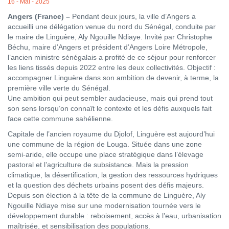
16 - Mai - 2025
Angers (France) –
Pendant deux jours, la ville d’Angers a
accueilli une délégation venue du nord du Sénégal, conduite par
le maire de Linguère, Aly Ngouille Ndiaye. Invité par Christophe
Béchu, maire d’Angers et président d’Angers Loire Métropole,
l’ancien ministre sénégalais a profité de ce séjour pour renforcer
les liens tissés depuis 2022 entre les deux collectivités. Objectif :
accompagner Linguère dans son ambition de devenir, à terme, la
première ville verte du Sénégal.
Une ambition qui peut sembler audacieuse, mais qui prend tout
son sens lorsqu’on connaît le contexte et les défis auxquels fait
face cette commune sahélienne.
Capitale de l’ancien royaume du Djolof, Linguère est aujourd’hui
une commune de la région de Louga. Située dans une zone
semi-aride, elle occupe une place stratégique dans l’élevage
pastoral et l’agriculture de subsistance. Mais la pression
climatique, la désertification, la gestion des ressources hydriques
et la question des déchets urbains posent des défis majeurs.
Depuis son élection à la tête de la commune de Linguère, Aly
Ngouille Ndiaye mise sur une modernisation tournée vers le
développement durable : reboisement, accès à l’eau, urbanisation
maîtrisée, et sensibilisation des populations.