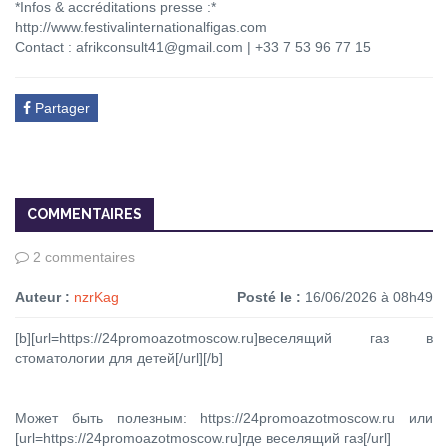
*Infos & accréditations presse :*
http://www.festivalinternationalfigas.com
Contact : afrikconsult41@gmail.com | +33 7 53 96 77 15
Partager
COMMENTAIRES
2 commentaires
Auteur :
nzrKag
Posté le :
16/06/2026 à 08h49
[b][url=https://24promoazotmoscow.ru]веселящий газ в
стоматологии для детей[/url][/b]
Может быть полезным: https://24promoazotmoscow.ru или
[url=https://24promoazotmoscow.ru]где веселящий газ[/url]