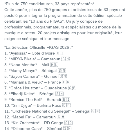
*Plus de 750 candidatures, 33 pays représentés*
Cette année, plus de 750 groupes et artistes issus de 33 pays ont
postulé pour intégrer la programmation de cette édition spéciale
célébrant les *10 ans du FIGAS*. Un jury composé de
professionnels, programmateurs et spécialistes du monde de la
musique a retenu 20 projets artistiques pour leur originalité, leur
exigence scénique et leur message.
*La Sélection Officielle FIGAS 2026 :*
1. *Ayidissa* – Côte d’Ivoire 🇨🇮
2. *MIRYA Bika'a* – Cameroun 🇨🇲
3. *Nana Menthe* – Mali 🇲🇱
4. *Mamy Mbaye* – Sénégal 🇸🇳
5. *Sayon Camara* – Guinée 🇬🇳
6. *Mariama & Vieux* – France 🇫🇷
7. *Grâce Houston* – Guadeloupe 🇬🇵
8. *Elhadji Keita* – Sénégal 🇸🇳
9. *Bernice The Bell* – Burundi 🇧🇮
10. *Sini Djigui* – Burkina Faso 🇧🇫
11. *Orchestre National du Sénégal* – Sénégal 🇸🇳
12. *Mabel Fa* – Cameroun 🇨🇲
13. *Kin Orchestra* – RD Congo 🇨🇩
14. *Djiboome Casa* – Sénégal 🇸🇳