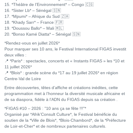
15. *Théâtre de l’Environnement* – Congo 🇨🇬
16. *Sister Lb* – Sénégal 🇸🇳
17. *Mpumi* – Afrique du Sud 🇿🇦
18. *Khady Sarr* – France 🇫🇷
19. *Doussou Ballo* – Mali 🇲🇱
20. *Bonso Kamé Diatta* – Sénégal 🇸🇳
*Rendez-vous en juillet 2026*
Pour marquer ses 10 ans, le Festival International FIGAS investit
deux villes :
📍 *Paris* : spectacles, concerts et « Instants FIGAS » les *10 et
11 juillet 2026*
📍 *Blois* : grande scène du *17 au 19 juillet 2026* en région
Centre-Val de Loire
Entre découvertes, têtes d’affiche et créations inédites, cette
programmation met à l’honneur la diversité musicale africaine et
de sa diaspora, fidèle à l’ADN du FIGAS depuis sa création .
*FIGAS #10 – 2026 : "10 ans ça se fête !!!"*
Organisé par *Afrik’Consult Culture*, le Festival bénéficie du
soutien de la *Ville de Blois*, *Blois-Chambord*, de la *Préfecture
de Loir-et-Cher* et de nombreux partenaires culturels.