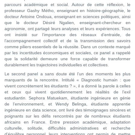
parcours académique et social. Autour de cette réflexion, le
professeur Gashy Métho, enseignant en histoire-géographie, le
docteur Antoine Ondoua, enseignant en sciences politiques, ainsi
que le docteur Désiré Ngalien, enseignant-chercheur en
agronomie, ont partagé leurs analyses et leurs expériences. Tous
ont insisté sur l’importance des réseaux d’entraide, de
l’accompagnement collectif et de la transmission des savoirs
comme piliers essentiels de la réussite. Dans un contexte marqué
par les incertitudes économiques et sociales, ce panel a rappelé
que la solidarité demeure une force capable de transformer
durablement les trajectoires individuelles et collectives.
Le second panel a sans doute été l’un des moments les plus
marquants de la rencontre. Intitulé « Diagnostic humain : que
vivent concrètement les étudiants ? », il a donné la parole à celles
et ceux qui vivent quotidiennement les réalités de l’exil
estudiantin. Sephora Matuekam, étudiante ingénieure en génie
de l’environnement, et Wendy Belinga, étudiante apprentie
ingénieure en data science, ont livré des témoignages sincères et
poignants sur les défis rencontrés par de nombreux étudiants
africains en France. Entre pression académique, adaptation
culturelle, solitude, difficultés administratives et recherche
d’équilibre personnel, leurs interventions ont permis de mettre